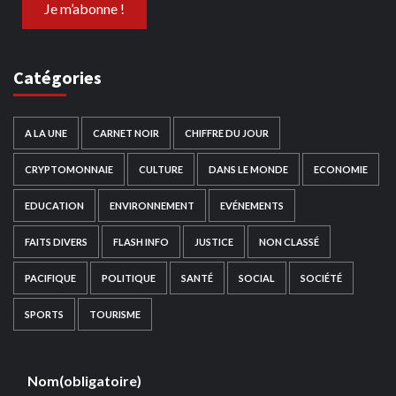
Catégories
A LA UNE
CARNET NOIR
CHIFFRE DU JOUR
CRYPTOMONNAIE
CULTURE
DANS LE MONDE
ECONOMIE
EDUCATION
ENVIRONNEMENT
EVÉNEMENTS
FAITS DIVERS
FLASH INFO
JUSTICE
NON CLASSÉ
PACIFIQUE
POLITIQUE
SANTÉ
SOCIAL
SOCIÉTÉ
SPORTS
TOURISME
Nom
(obligatoire)