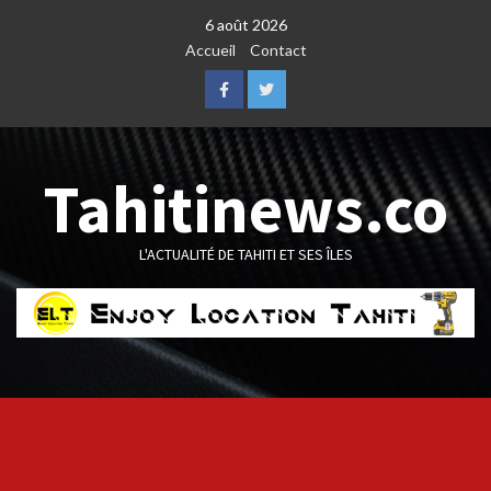
Skip
6 août 2026
to
Accueil
Contact
content
Facebook
Twitter
Tahitinews.co
L'ACTUALITÉ DE TAHITI ET SES ÎLES