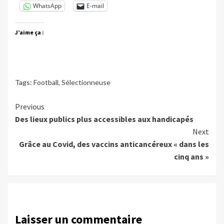
WhatsApp
E-mail
J’aime ça :
Tags:
Football
,
Sélectionneuse
Continue
Previous
Des lieux publics plus accessibles aux handicapés
Reading
Next
Grâce au Covid, des vaccins anticancéreux « dans les
cinq ans »
Laisser un commentaire