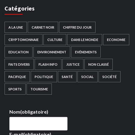
Catégories
A LA UNE
CARNET NOIR
CHIFFRE DU JOUR
CRYPTOMONNAIE
CULTURE
DANS LE MONDE
ECONOMIE
EDUCATION
ENVIRONNEMENT
EVÉNEMENTS
FAITS DIVERS
FLASH INFO
JUSTICE
NON CLASSÉ
PACIFIQUE
POLITIQUE
SANTÉ
SOCIAL
SOCIÉTÉ
SPORTS
TOURISME
Nom
(obligatoire)
E-mail
(obligatoire)