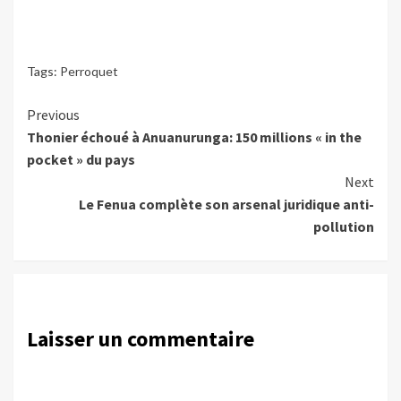
Tags:
Perroquet
Continue
Previous
Thonier échoué à Anuanurunga: 150 millions « in the
Reading
pocket » du pays
Next
Le Fenua complète son arsenal juridique anti-
pollution
Laisser un commentaire