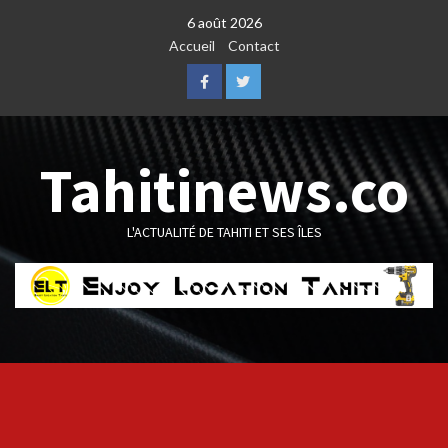
Skip
6 août 2026
to
Accueil
Contact
content
Facebook
Twitter
Tahitinews.co
L'ACTUALITÉ DE TAHITI ET SES ÎLES