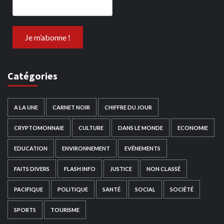
Catégories
A LA UNE
CARNET NOIR
CHIFFRE DU JOUR
CRYPTOMONNAIE
CULTURE
DANS LE MONDE
ECONOMIE
EDUCATION
ENVIRONNEMENT
EVÉNEMENTS
FAITS DIVERS
FLASH INFO
JUSTICE
NON CLASSÉ
PACIFIQUE
POLITIQUE
SANTÉ
SOCIAL
SOCIÉTÉ
SPORTS
TOURISME