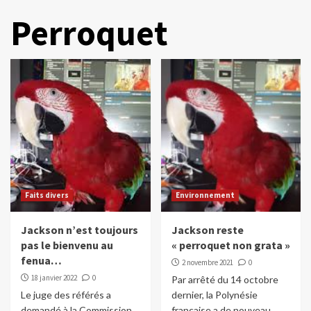
Perroquet
Faits divers
Environnement
Jackson n’est toujours
Jackson reste
pas le bienvenu au
« perroquet non grata »
fenua…
2 novembre 2021
0
18 janvier 2022
0
Par arrêté du 14 octobre
Le juge des référés a
dernier, la Polynésie
demandé à la Commission
française a de nouveau