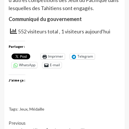
lesquelles des Tahitiens sont engagés.
Communiqué du gouvernement
552 visiteurs total
, 1 visiteurs aujourd'hui
Partager :
Imprimer
Telegram
WhatsApp
E-mail
J’aime ça :
Tags:
Jeux
,
Médaille
Continue
Previous