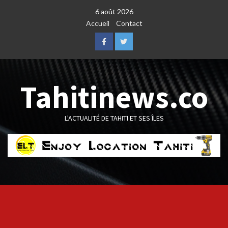
Skip
6 août 2026
to
Accueil
Contact
content
Facebook
Twitter
Tahitinews.co
L'ACTUALITÉ DE TAHITI ET SES ÎLES