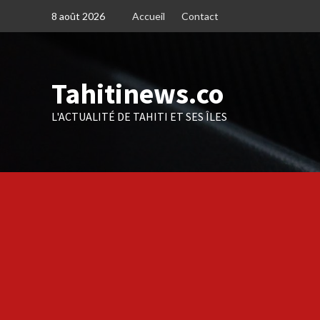
Skip
8 août 2026
Accueil
Contact
to
content
Tahitinews.co
L'ACTUALITÉ DE TAHITI ET SES ÎLES