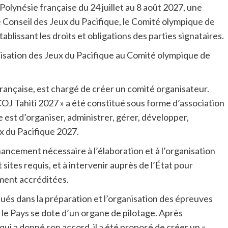
olynésie française du 24 juillet au 8 août 2027, une
e Conseil des Jeux du Pacifique, le Comité olympique de
ablissant les droits et obligations des parties signataires.
nisation des Jeux du Pacifique au Comité olympique de
française, est chargé de créer un comité organisateur.
COJ Tahiti 2027 » a été constitué sous forme d’association
le est d’organiser, administrer, gérer, développer,
x du Pacifique 2027.
nancement nécessaire à l’élaboration et à l’organisation
 sites requis, et à intervenir auprès de l’État pour
ûment accréditées.
qués dans la préparation et l’organisation des épreuves
e le Pays se dote d’un organe de pilotage. Après
qui a donné son accord, il a été proposé de créer un «