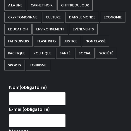
A LA UNE
CARNET NOIR
CHIFFRE DU JOUR
CRYPTOMONNAIE
CULTURE
DANS LE MONDE
ECONOMIE
EDUCATION
ENVIRONNEMENT
EVÉNEMENTS
FAITS DIVERS
FLASH INFO
JUSTICE
NON CLASSÉ
PACIFIQUE
POLITIQUE
SANTÉ
SOCIAL
SOCIÉTÉ
SPORTS
TOURISME
Nom
(obligatoire)
E-mail
(obligatoire)
Message