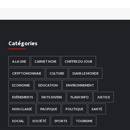
Catégories
A LA UNE
CARNET NOIR
CHIFFRE DU JOUR
CRYPTOMONNAIE
CULTURE
DANS LE MONDE
ECONOMIE
EDUCATION
ENVIRONNEMENT
EVÉNEMENTS
FAITS DIVERS
FLASH INFO
JUSTICE
NON CLASSÉ
PACIFIQUE
POLITIQUE
SANTÉ
SOCIAL
SOCIÉTÉ
SPORTS
TOURISME