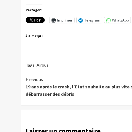
Partager :
Imprimer
Telegram
WhatsApp
J’aime ça :
Tags:
Airbus
Continue
Previous
19 ans après le crash, l’Etat souhaite au plus vite 
Reading
débarrasser des débris
Laisser un commentaire