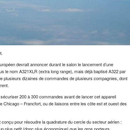
t.
européen devrait annoncer durant le salon le lancement d’une
us le nom A321XLR (extra long range), mais déjà baptisé A322 par
et de plusieurs dizaines de commandes de plusieurs compagnies, dont
rent.
t sécuriser 200 à 300 commandes avant de lancer cet appareil
Chicago – Francfort, ou de liaisons entre les côte est et ouest des
 conçu pour résoudre la quadrature du cercle du secteur aérien :
p plus petit (donc plus économique) que les gros porteurs