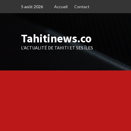
Skip
5 août 2026
Accueil
Contact
to
content
Tahitinews.co
L'ACTUALITÉ DE TAHITI ET SES ÎLES