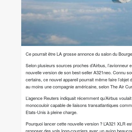
Ce pourrait être LA grosse annonce du salon du Bourge
Selon plusieurs sources proches d’Airbus, l’avionneur 
nouvelle version de son best-seller A321neo. Connu so
certains, ce nouvel appareil pourrait même faire l’obj
au moins une compagnie américaine, selon The Air Cur
L’agence Reuters indiquait récemment qu’Airbus voulai
monocouloir capable de liaisons transatlantiques comme 
Etats-Unis à pleine charge.
Pourquoi lancer cette nouvelle version ? L’A321 XLR est
proposer des vols long-courriers avec un avion beaucou