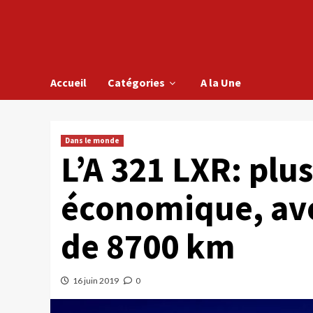
Accueil
Catégories
A la Une
Dans le monde
L’A 321 LXR: plus
économique, ave
de 8700 km
16 juin 2019
0