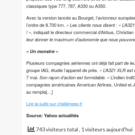
classiques type 777, 787, A330 ou A350.
Avec la version lancée au Bourget, l’avionneur européen
l’ordre de 8.700 km.
« Les clients nous disent : « L’A3
! »
, indiquait le directeur commercial d’Airbus, Christian
leur donner le maximum d’autonomie que nous pouvons
« Un monstre »
Plusieurs compagnies aériennes ont déjà fait part de leu
groupe IAG, étudie l’appareil de près.
« L’A321 XLR est
7 mai.
Son rayon d’action est formidable. »
L’indien Indi
compagnies américaines American Airlines, United et Jet
au rempla[…]
Lire la suite sur challenges.fr
Source: Yahoo actualités
743 visiteurs total
, 1 visiteurs aujourd'hui