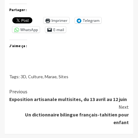
Partager :
Imprimer
Telegram
WhatsApp
E-mail
J’aime ça :
Tags:
3D
,
Culture
,
Marae
,
Sites
Continue
Previous
Exposition artisanale multisites, du 13 avril au 12 juin
Reading
Next
Un dictionnaire bilingue français-tahitien pour
enfant