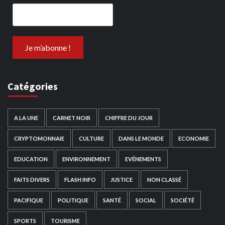
Catégories
A LA UNE
CARNET NOIR
CHIFFRE DU JOUR
CRYPTOMONNAIE
CULTURE
DANS LE MONDE
ECONOMIE
EDUCATION
ENVIRONNEMENT
EVÉNEMENTS
FAITS DIVERS
FLASH INFO
JUSTICE
NON CLASSÉ
PACIFIQUE
POLITIQUE
SANTÉ
SOCIAL
SOCIÉTÉ
SPORTS
TOURISME