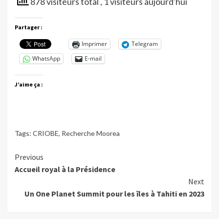
878 visiteurs total
, 1 visiteurs aujourd'hui
Partager :
Imprimer
Telegram
WhatsApp
E-mail
J’aime ça :
Tags:
CRIOBE
,
Recherche Moorea
Continue
Previous
Accueil royal à la Présidence
Reading
Next
Un One Planet Summit pour les îles à Tahiti en 2023