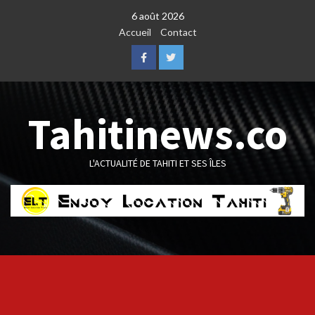
Skip
6 août 2026
to
Accueil
Contact
content
Facebook
Twitter
Tahitinews.co
L'ACTUALITÉ DE TAHITI ET SES ÎLES