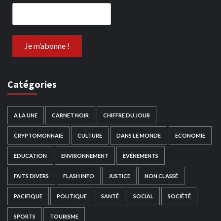
Catégories
A LA UNE
CARNET NOIR
CHIFFRE DU JOUR
CRYPTOMONNAIE
CULTURE
DANS LE MONDE
ECONOMIE
EDUCATION
ENVIRONNEMENT
EVÉNEMENTS
FAITS DIVERS
FLASH INFO
JUSTICE
NON CLASSÉ
PACIFIQUE
POLITIQUE
SANTÉ
SOCIAL
SOCIÉTÉ
SPORTS
TOURISME