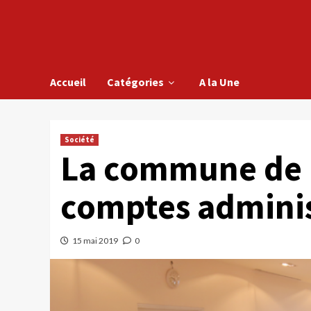
Accueil
Catégories
A la Une
Société
La commune de 
comptes adminis
15 mai 2019
0