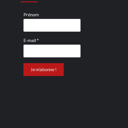
Prénom
E-mail
*