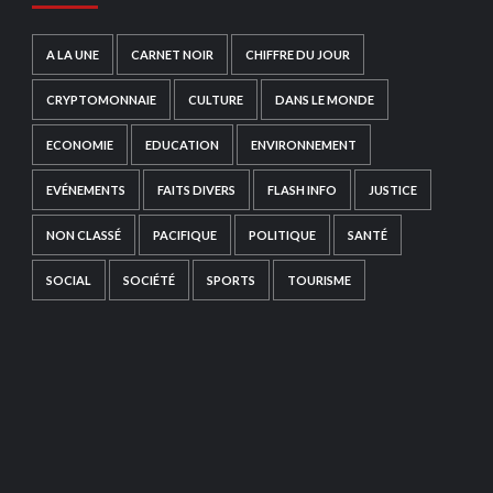
A LA UNE
CARNET NOIR
CHIFFRE DU JOUR
CRYPTOMONNAIE
CULTURE
DANS LE MONDE
ECONOMIE
EDUCATION
ENVIRONNEMENT
EVÉNEMENTS
FAITS DIVERS
FLASH INFO
JUSTICE
NON CLASSÉ
PACIFIQUE
POLITIQUE
SANTÉ
SOCIAL
SOCIÉTÉ
SPORTS
TOURISME