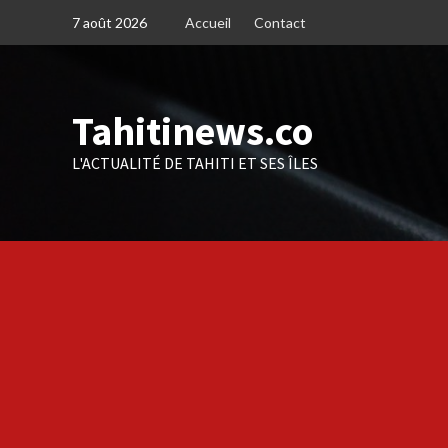
Skip
7 août 2026
Accueil
Contact
to
content
Tahitinews.co
L'ACTUALITÉ DE TAHITI ET SES ÎLES