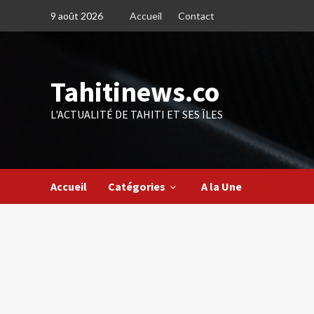
Skip
9 août 2026
Accueil
Contact
to
content
Tahitinews.co
L'ACTUALITÉ DE TAHITI ET SES ÎLES
Accueil
Catégories
A la Une