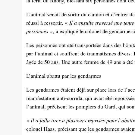
la féria du Rhôny, blessant six personnes dont d
L’animal venait de sortir du camion et d’entrer dan
réussi à ressortir.
« Il a ensuite traversé une tente
personnes »
, a expliqué le colonel de gendarmer
Les personnes ont été transportées dans des hôpit
par l’animal et souffrent de traumatismes divers.
âgée de 50 ans. Une autre femme de 49 ans a été t
L’animal abattu par les gendarmes
Les gendarmes étaient déjà sur place lors de l’acc
manifestation anti-corrida, qui avait été repoussée 
l’animal, précisent les pompiers du Gard, qui son
« Il a fallu tirer à plusieurs reprises pour l’abatt
colonel Haas, précisant que les gendarmes avaien