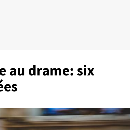
e au drame: six
ées