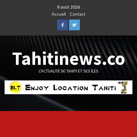
Skip
8 août 2026
to
Accueil
Contact
content
Facebook
Twitter
Tahitinews.co
L'ACTUALITÉ DE TAHITI ET SES ÎLES