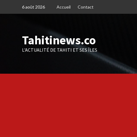
Skip
6 août 2026
Accueil
Contact
to
content
Tahitinews.co
L'ACTUALITÉ DE TAHITI ET SES ÎLES