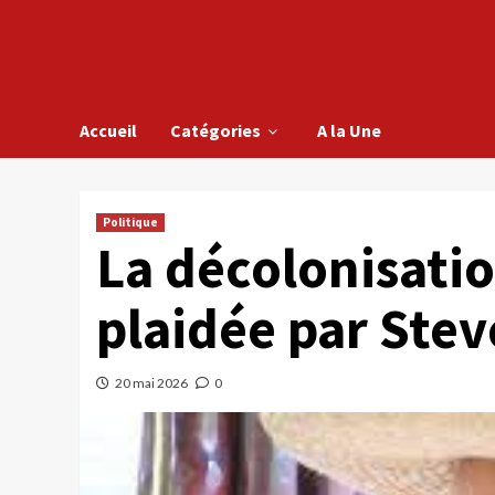
Accueil
Catégories
A la Une
Politique
La décolonisati
plaidée par Stev
20 mai 2026
0