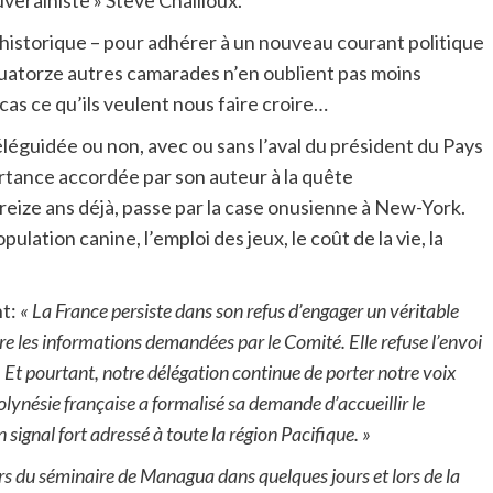
uverainiste » Steve Chailloux.
nal historique – pour adhérer à un nouveau courant politique
 quatorze autres camarades n’en oublient pas moins
as ce qu’ils veulent nous faire croire…
léguidée ou non, avec ou sans l’aval du président du Pays
mportance accordée par son auteur à la quête
treize ans déjà, passe par la case onusienne à New-York.
ulation canine, l’emploi des jeux, le coût de la vie, la
nt:
« La France persiste dans son refus d’engager un véritable
re les informations demandées par le Comité. Elle refuse l’envoi
. Et pourtant, notre délégation continue de porter notre voix
olynésie française a formalisé sa demande d’accueillir le
signal fort adressé à toute la région Pacifique. »
ors du séminaire de Managua dans quelques jours et lors de la