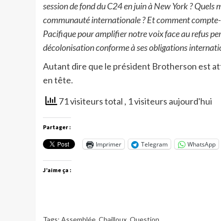
session de fond du C24 en juin à New York ? Quels 
communauté internationale ? Et comment compte-t-i
Pacifique pour amplifier notre voix face au refus per
décolonisation conforme à ses obligations internatio
Autant dire que le président Brotherson est at
en tête.
71 visiteurs total
, 1 visiteurs aujourd'hui
Partager :
Imprimer
Telegram
WhatsApp
J’aime ça :
Tags:
Assemblée
,
Chailloux
,
Question