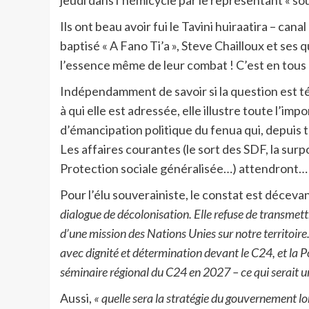
jeudi dans l’hémicycle par le représentant « so
Ils ont beau avoir fui le Tavini huiraatira – ca
baptisé « A Fano Ti’a », Steve Chailloux et ses
l’essence même de leur combat ! C’est en tous c
Indépendamment de savoir si la question est té
à qui elle est adressée, elle illustre toute l’i
d’émancipation politique du fenua qui, depuis 
Les affaires courantes (le sort des SDF, la surpop
Protection sociale généralisée…) attendront…
Pour l’élu souverainiste, le constat est déceva
dialogue de décolonisation. Elle refuse de transmett
d’une mission des Nations Unies sur notre territoire
avec dignité et détermination devant le C24, et la P
séminaire régional du C24 en 2027 – ce qui serait un 
Aussi,
« quelle sera la stratégie du gouvernement l