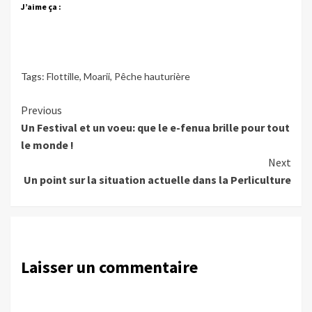
J’aime ça :
Tags:
Flottille
,
Moarii
,
Pêche hauturière
Continue
Previous
Un Festival et un voeu: que le e-fenua brille pour tout
Reading
le monde !
Next
Un point sur la situation actuelle dans la Perliculture
Laisser un commentaire