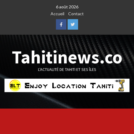
Skip
6 août 2026
to
Accueil
Contact
content
Facebook
Twitter
Tahitinews.co
L'ACTUALITÉ DE TAHITI ET SES ÎLES