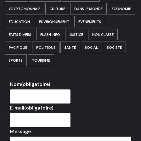
CRYPTOMONNAIE
CULTURE
DANS LE MONDE
ECONOMIE
EDUCATION
ENVIRONNEMENT
EVÉNEMENTS
FAITS DIVERS
FLASH INFO
JUSTICE
NON CLASSÉ
PACIFIQUE
POLITIQUE
SANTÉ
SOCIAL
SOCIÉTÉ
SPORTS
TOURISME
Nom
(obligatoire)
E-mail
(obligatoire)
Message