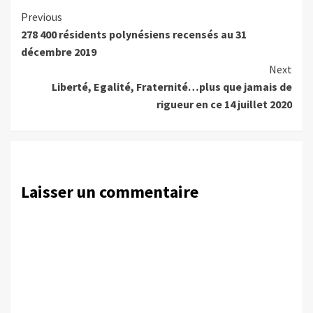
Continue
Previous
278 400 résidents polynésiens recensés au 31
Reading
décembre 2019
Next
Liberté, Egalité, Fraternité…plus que jamais de
rigueur en ce 14 juillet 2020
Laisser un commentaire