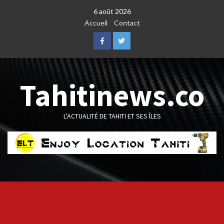
Skip
6 août 2026
to
Accueil
Contact
content
Facebook
Twitter
Tahitinews.co
L'ACTUALITÉ DE TAHITI ET SES ÎLES