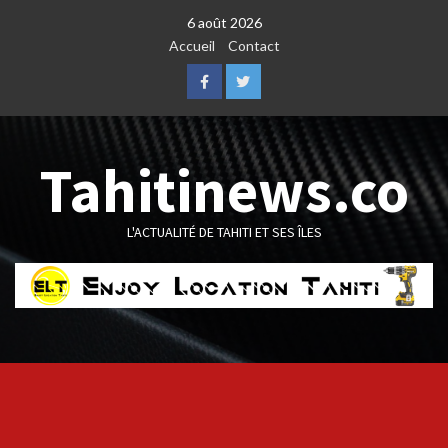
Skip
6 août 2026
to
Accueil
Contact
content
Facebook
Twitter
Tahitinews.co
L'ACTUALITÉ DE TAHITI ET SES ÎLES