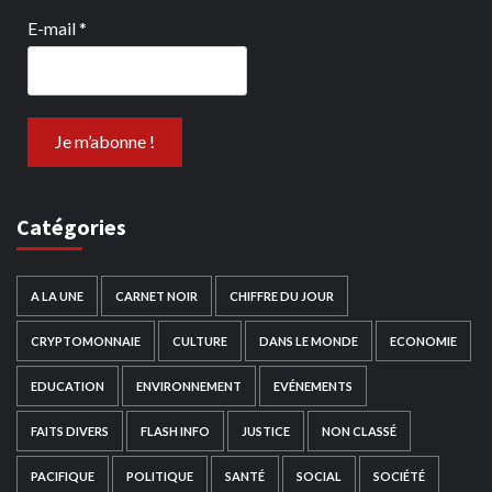
E-mail
*
Catégories
A LA UNE
CARNET NOIR
CHIFFRE DU JOUR
CRYPTOMONNAIE
CULTURE
DANS LE MONDE
ECONOMIE
EDUCATION
ENVIRONNEMENT
EVÉNEMENTS
FAITS DIVERS
FLASH INFO
JUSTICE
NON CLASSÉ
PACIFIQUE
POLITIQUE
SANTÉ
SOCIAL
SOCIÉTÉ