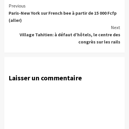
Continue
Previous
Paris-New York sur French bee à partir de 15 000 Fcfp
Reading
(aller)
Next
Village Tahitien: à défaut d’hôtels, le centre des
congrès sur les rails
Laisser un commentaire