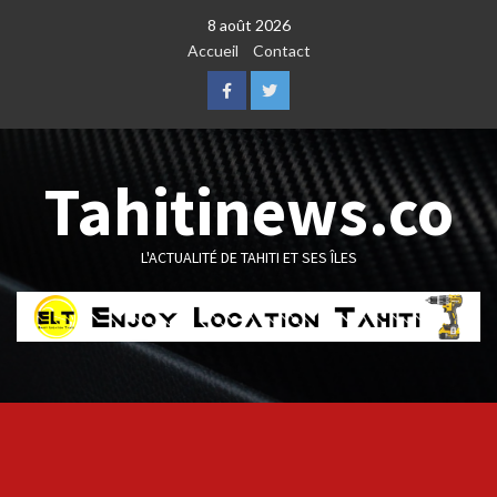
Skip
8 août 2026
to
Accueil
Contact
content
Facebook
Twitter
Tahitinews.co
L'ACTUALITÉ DE TAHITI ET SES ÎLES