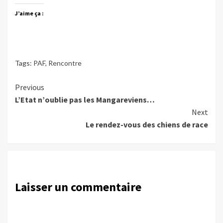
J’aime ça :
Tags:
PAF
,
Rencontre
Continue
Previous
L’Etat n’oublie pas les Mangareviens…
Reading
Next
Le rendez-vous des chiens de race
Laisser un commentaire