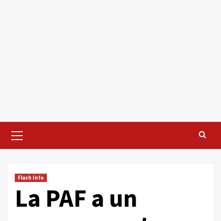
Primary
Menu
Flash Info
La PAF a un