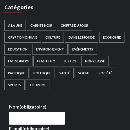
Catégories
A LA UNE
CARNET NOIR
CHIFFRE DU JOUR
CRYPTOMONNAIE
CULTURE
DANS LE MONDE
ECONOMIE
EDUCATION
ENVIRONNEMENT
EVÉNEMENTS
FAITS DIVERS
FLASH INFO
JUSTICE
NON CLASSÉ
PACIFIQUE
POLITIQUE
SANTÉ
SOCIAL
SOCIÉTÉ
SPORTS
TOURISME
Nom
(obligatoire)
E-mail
(obligatoire)