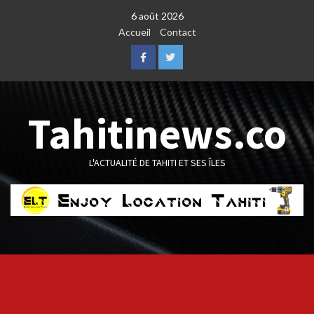
Skip
6 août 2026
to
Accueil
Contact
content
Facebook
Twitter
Tahitinews.co
L'ACTUALITÉ DE TAHITI ET SES ÎLES