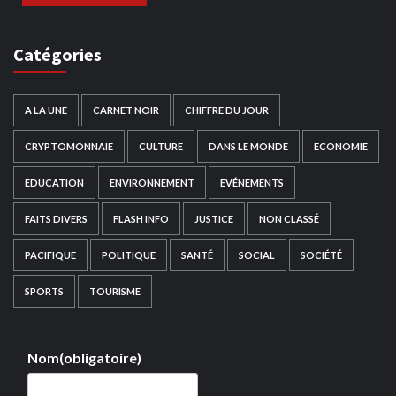
Catégories
A LA UNE
CARNET NOIR
CHIFFRE DU JOUR
CRYPTOMONNAIE
CULTURE
DANS LE MONDE
ECONOMIE
EDUCATION
ENVIRONNEMENT
EVÉNEMENTS
FAITS DIVERS
FLASH INFO
JUSTICE
NON CLASSÉ
PACIFIQUE
POLITIQUE
SANTÉ
SOCIAL
SOCIÉTÉ
SPORTS
TOURISME
Nom
(obligatoire)