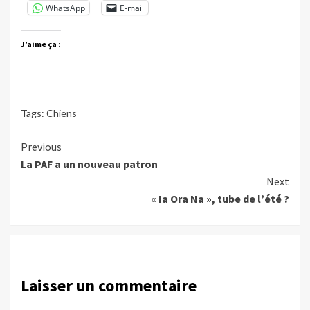
WhatsApp
E-mail
J’aime ça :
Tags:
Chiens
Continue
Previous
La PAF a un nouveau patron
Reading
Next
« Ia Ora Na », tube de l’été ?
Laisser un commentaire