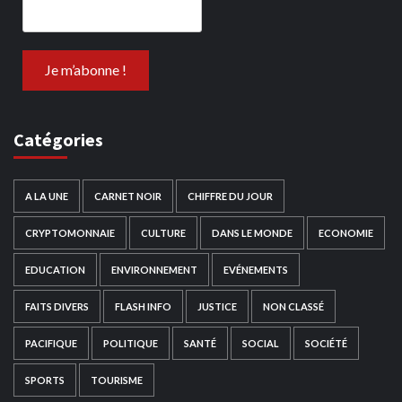
Catégories
A LA UNE
CARNET NOIR
CHIFFRE DU JOUR
CRYPTOMONNAIE
CULTURE
DANS LE MONDE
ECONOMIE
EDUCATION
ENVIRONNEMENT
EVÉNEMENTS
FAITS DIVERS
FLASH INFO
JUSTICE
NON CLASSÉ
PACIFIQUE
POLITIQUE
SANTÉ
SOCIAL
SOCIÉTÉ
SPORTS
TOURISME