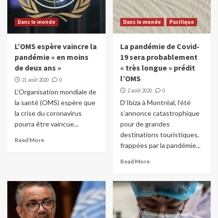
Dans le monde
Dans le monde
Pacifique
L’OMS espère vaincre la
La pandémie de Covid-
pandémie « en moins
19 sera probablement
de deux ans »
« très longue » prédit
l’OMS
21 août 2020
0
2 août 2020
0
L’Organisation mondiale de
la santé (OMS) espère que
D’Ibiza à Montréal, l’été
la crise du coronavirus
s’annonce catastrophique
pourra être vaincue...
pour de grandes
destinations touristiques,
Read More
frappées par la pandémie...
Read More