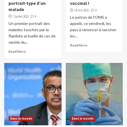
portrait-type d’un
vaccinal !
malade
14 mai 2021
0
7 juillet 2022
0
Le patron de l’OMS a
Un premier portrait des
appelé, ce vendredi, les
malades touchés par la
pays à renoncer à vacciner
flambée actuelle de cas de
les...
variole du...
Read More
Read More
Dans le monde
Dans le monde