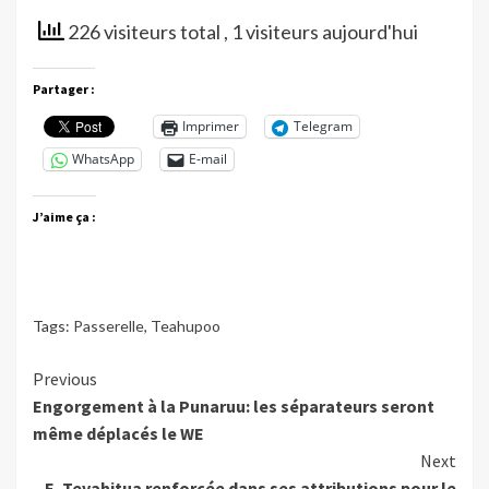
226 visiteurs total
, 1 visiteurs aujourd'hui
Partager :
Imprimer
Telegram
WhatsApp
E-mail
J’aime ça :
Tags:
Passerelle
,
Teahupoo
Continue
Previous
Engorgement à la Punaruu: les séparateurs seront
Reading
même déplacés le WE
Next
E. Tevahitua renforcée dans ses attributions pour le