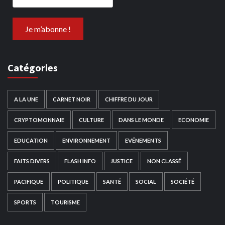
Catégories
A LA UNE
CARNET NOIR
CHIFFRE DU JOUR
CRYPTOMONNAIE
CULTURE
DANS LE MONDE
ECONOMIE
EDUCATION
ENVIRONNEMENT
EVÉNEMENTS
FAITS DIVERS
FLASH INFO
JUSTICE
NON CLASSÉ
PACIFIQUE
POLITIQUE
SANTÉ
SOCIAL
SOCIÉTÉ
SPORTS
TOURISME