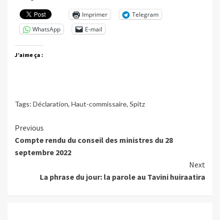
Imprimer
Telegram
WhatsApp
E-mail
J’aime ça :
Tags:
Déclaration
,
Haut-commissaire
,
Spitz
Continue
Previous
Compte rendu du conseil des ministres du 28
Reading
septembre 2022
Next
La phrase du jour: la parole au Tavini huiraatira