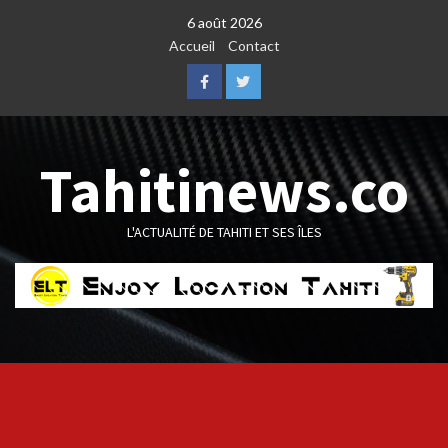
Skip
6 août 2026
to
Accueil
Contact
content
Facebook
Twitter
Tahitinews.co
L'ACTUALITÉ DE TAHITI ET SES ÎLES