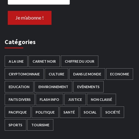
Catégories
A LA UNE
CARNET NOIR
CHIFFRE DU JOUR
CRYPTOMONNAIE
CULTURE
DANS LE MONDE
ECONOMIE
EDUCATION
ENVIRONNEMENT
EVÉNEMENTS
FAITS DIVERS
FLASH INFO
JUSTICE
NON CLASSÉ
PACIFIQUE
POLITIQUE
SANTÉ
SOCIAL
SOCIÉTÉ
SPORTS
TOURISME