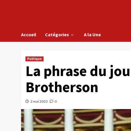
Accueil
Catégories
A la Une
Politique
La phrase du jou
Brotherson
2 mai 2023
0