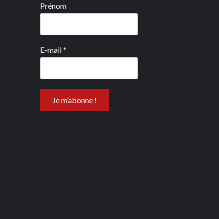
Prénom
E-mail
*