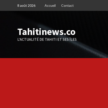
Skip
8 août 2026
Accueil
Contact
to
content
Tahitinews.co
L'ACTUALITÉ DE TAHITI ET SES ÎLES