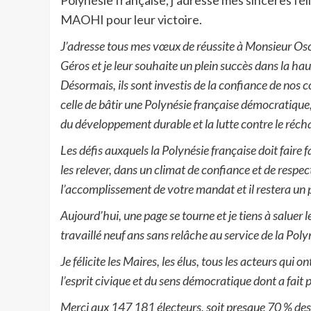
Polynésie française, j’adresse mes sincères 
MAOHI pour leur victoire.
J’adresse tous mes vœux de réussite à Monsieur O
Géros et je leur souhaite un plein succès dans la hau
Désormais, ils sont investis de la confiance de nos c
celle de bâtir une Polynésie française démocratique,
du développement durable et la lutte contre le réc
Les défis auxquels la Polynésie française doit faire f
les relever, dans un climat de confiance et de respect
l’accomplissement de votre mandat et il restera un p
Aujourd’hui, une page se tourne et je tiens à saluer
travaillé neuf ans sans relâche au service de la Polyn
Je félicite les Maires, les élus, tous les acteurs qui
l’esprit civique et du sens démocratique dont a fait 
Merci aux 147 181 électeurs, soit presque 70 % des 