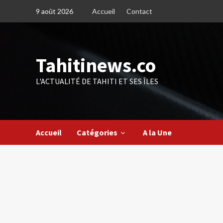
Skip
9 août 2026
Accueil
Contact
to
content
Tahitinews.co
L'ACTUALITÉ DE TAHITI ET SES ÎLES
Accueil
Catégories
A la Une