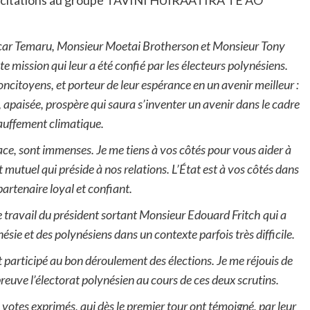
félicitations au groupe TAVINI HUIRAATIRA TE AO
scar Temaru, Monsieur Moetai Brotherson et Monsieur Tony
te mission qui leur a été confié par les électeurs polynésiens.
oncitoyens, et porteur de leur espérance en un avenir meilleur :
 apaisée, prospère qui saura s’inventer un avenir dans le cadre
hauffement climatique.
ace, sont immenses. Je me tiens à vos côtés pour vous aider à
 mutuel qui préside à nos relations. L’État est à vos côtés dans
artenaire loyal et confiant.
 le travail du président sortant Monsieur Edouard Fritch qui a
ésie et des polynésiens dans un contexte parfois très difficile.
 ont participé au bon déroulement des élections. Je me réjouis de
preuve l’électorat polynésien au cours de ces deux scrutins.
votes exprimés, qui dès le premier tour ont témoigné, par leur