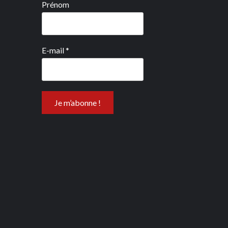
Prénom
E-mail
*