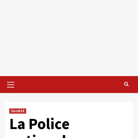
Primary
Menu
Société
La Police