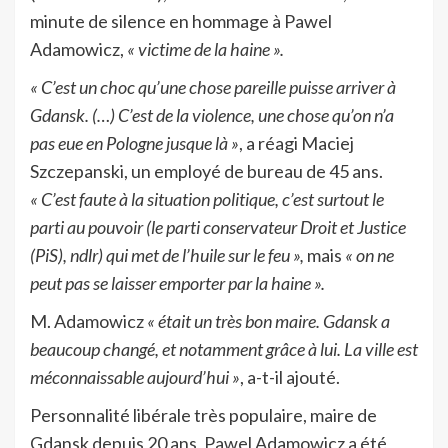
minute de silence en hommage à Pawel
Adamowicz,
« victime de la haine ».
« C’est un choc qu’une chose pareille puisse arriver à
Gdansk. (…) C’est de la violence, une chose qu’on n’a
pas eue en Pologne jusque là »
, a réagi Maciej
Szczepanski, un employé de bureau de 45 ans.
« C’est faute à la situation politique, c’est surtout le
parti au pouvoir (le parti conservateur Droit et Justice
(PiS), ndlr) qui met de l’huile sur le feu »,
mais
« on ne
peut pas se laisser emporter par la haine ».
M. Adamowicz
« était un très bon maire. Gdansk a
beaucoup changé, et notamment grâce à lui. La ville est
méconnaissable aujourd’hui »
, a-t-il ajouté.
Personnalité libérale très populaire, maire de
Gdansk depuis 20 ans, Pawel Adamowicz a été