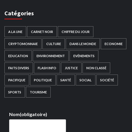
Catégories
A LA UNE
CARNET NOIR
CHIFFRE DU JOUR
CRYPTOMONNAIE
CULTURE
DANS LE MONDE
ECONOMIE
EDUCATION
ENVIRONNEMENT
EVÉNEMENTS
FAITS DIVERS
FLASH INFO
JUSTICE
NON CLASSÉ
PACIFIQUE
POLITIQUE
SANTÉ
SOCIAL
SOCIÉTÉ
SPORTS
TOURISME
Nom
(obligatoire)