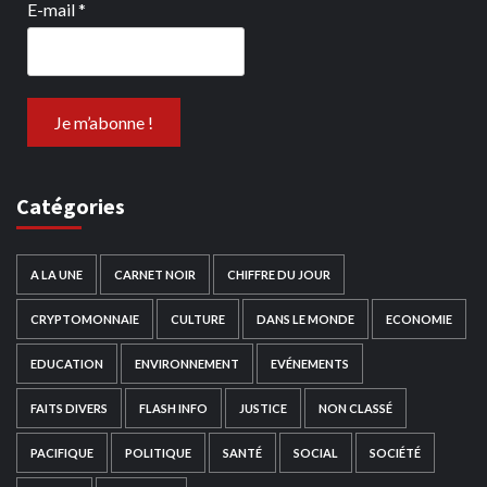
E-mail
*
Catégories
A LA UNE
CARNET NOIR
CHIFFRE DU JOUR
CRYPTOMONNAIE
CULTURE
DANS LE MONDE
ECONOMIE
EDUCATION
ENVIRONNEMENT
EVÉNEMENTS
FAITS DIVERS
FLASH INFO
JUSTICE
NON CLASSÉ
PACIFIQUE
POLITIQUE
SANTÉ
SOCIAL
SOCIÉTÉ