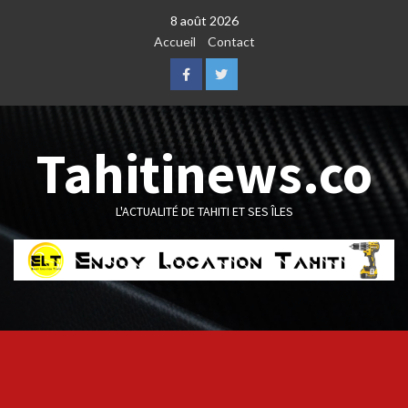
Skip
8 août 2026
to
Accueil
Contact
content
Facebook
Twitter
Tahitinews.co
L'ACTUALITÉ DE TAHITI ET SES ÎLES