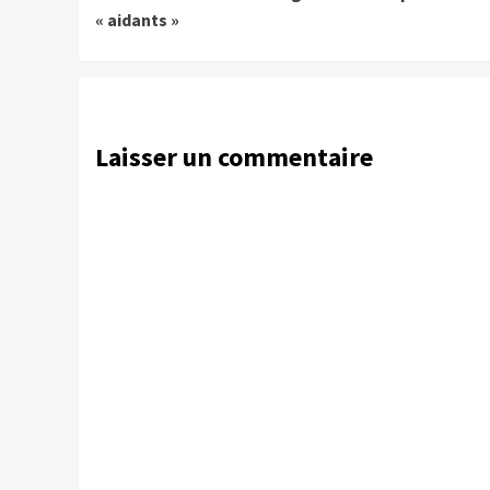
Reading
« aidants »
Laisser un commentaire