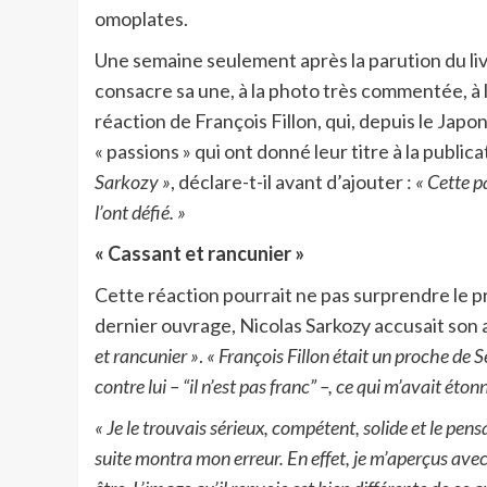
omoplates.
Une semaine seulement après la parution du liv
consacre sa une, à la photo très commentée, à l’an
réaction de François Fillon, qui, depuis le Jap
« passions » qui ont donné leur titre à la publica
Sarkozy »
, déclare-t-il avant d’ajouter :
« Cette p
l’ont défié. »
« Cassant et rancunier »
Cette réaction pourrait ne pas surprendre le p
dernier ouvrage, Nicolas Sarkozy accusait son 
et rancunier »
.
« François Fillon était un proche de
contre lui – “il n’est pas franc” –, ce qui m’avait éton
« Je le trouvais sérieux, compétent, solide et le pensa
suite montra mon erreur. En effet, je m’aperçus avec 