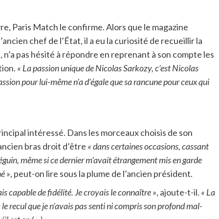
re, Paris Match le confirme. Alors que le magazine
cien chef de l’État, il a eu la curiosité de recueillir la
on, n’a pas hésité à répondre en reprenant à son compte les
tion.
« La passion unique de Nicolas Sarkozy, c’est Nicolas
assion pour lui-même n’a d’égale que sa rancune pour ceux qui
rincipal intéressé. Dans les morceaux choisis de son
ancien bras droit d’être
« dans certaines occasions, cassant
 Séguin, même si ce dernier m’avait étrangement mis en garde
né »
, peut-on lire sous la plume de l’ancien président.
is capable de fidélité. Je croyais le connaître »
, ajoute-t-il.
« La
le recul que je n’avais pas senti ni compris son profond mal-