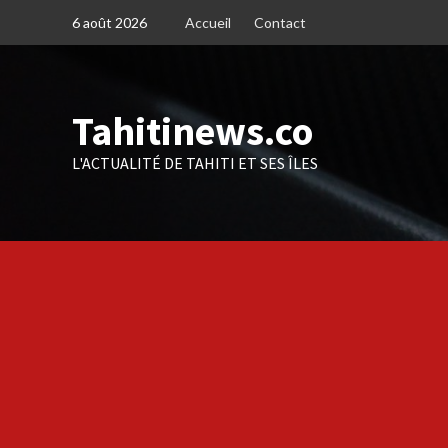
Skip
6 août 2026
Accueil
Contact
to
content
Tahitinews.co
L'ACTUALITÉ DE TAHITI ET SES ÎLES