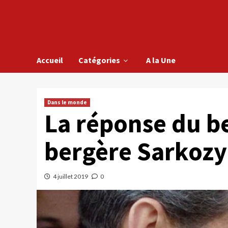
Accueil
Catégories
A la Une
Dans le monde
La réponse du be
bergère Sarkozy
4 juillet 2019
0