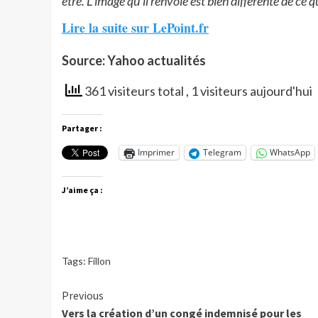
être. L’image qu’il renvoie est bien différente de ce qu
Lire la suite sur LePoint.fr
Source: Yahoo actualités
361 visiteurs total
, 1 visiteurs aujourd'hui
Partager :
Imprimer
Telegram
WhatsApp
J’aime ça :
Tags:
Fillon
Continue
Previous
Vers la création d’un congé indemnisé pour les