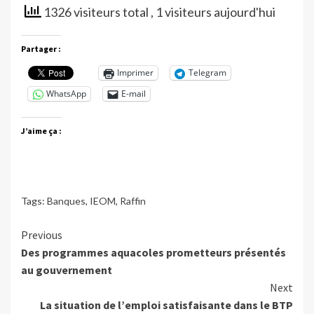
1326 visiteurs total
, 1 visiteurs aujourd'hui
Partager :
Imprimer
Telegram
WhatsApp
E-mail
J’aime ça :
Tags:
Banques
,
IEOM
,
Raffin
Continue
Previous
Des programmes aquacoles prometteurs présentés
Reading
au gouvernement
Next
La situation de l’emploi satisfaisante dans le BTP