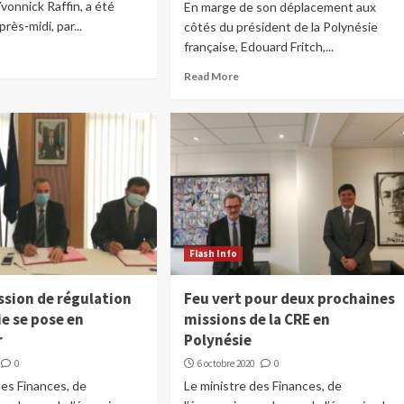
Yvonnick Raffin, a été
En marge de son déplacement aux
près-midi, par...
côtés du président de la Polynésie
française, Edouard Fritch,...
Read More
Flash Info
sion de régulation
Feu vert pour deux prochaines
ie se pose en
missions de la CRE en
r
Polynésie
0
6 octobre 2020
0
des Finances, de
Le ministre des Finances, de