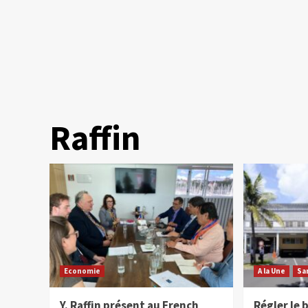
Raffin
Economie
A la Une
Sa
Y. Raffin présent au French
Régler le 