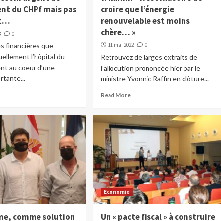
nt du CHPf mais pas
croire que l’énergie
nt…
renouvelable est moins
chère… »
3
0
és financières que
11 mai 2022
0
uellement l’hôpital du
Retrouvez de larges extraits de
ent au coeur d’une
l’allocution prononcée hier par le
rtante...
ministre Yvonnic Raffin en clôture...
Read More
Economie
ne, comme solution
Un « pacte fiscal » à construire