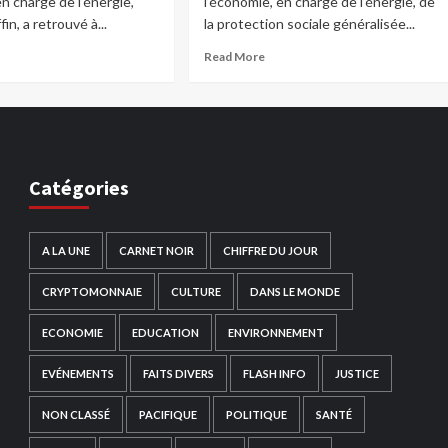
en charge de l’énergie,
l’économie, en charge de l’énergie, de
in, a retrouvé à...
la protection sociale généralisée...
Read More
Catégories
A LA UNE
CARNET NOIR
CHIFFRE DU JOUR
CRYPTOMONNAIE
CULTURE
DANS LE MONDE
ECONOMIE
EDUCATION
ENVIRONNEMENT
EVÉNEMENTS
FAITS DIVERS
FLASH INFO
JUSTICE
NON CLASSÉ
PACIFIQUE
POLITIQUE
SANTÉ