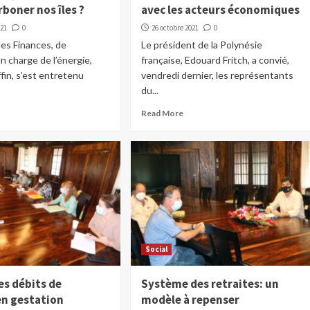
boner nos îles ?
avec les acteurs économiques
021
0
26 octobre 2021
0
des Finances, de
Le président de la Polynésie
en charge de l’énergie,
française, Edouard Fritch, a convié,
fin, s’est entretenu
vendredi dernier, les représentants
du...
Read More
Social
es débits de
Système des retraites: un
en gestation
modèle à repenser