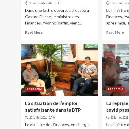
23 septembre 2021
0
6 septembre 
Dans une lettre ouverte adressée à
Le ministre 
Gaston Flosse, le ministre des
Finances, Yvo
Finances, Yvonnic Raffin, vient...
après-midi, l
Read More
Read More
Economie
Economie
La situation de l’emploi
La repris
satisfaisante dans le BTP
covid pas
22 juillet 2021
0
21 juillet 2021
Le ministre des Finances, en charge
Le ministre 