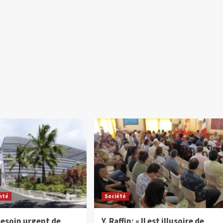
nté
Société
besoin urgent de
Y. Raffin: « Il est illusoire de