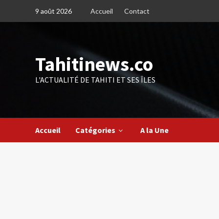
Skip
9 août 2026
Accueil
Contact
to
content
Tahitinews.co
L'ACTUALITÉ DE TAHITI ET SES ÎLES
Accueil
Catégories
A la Une