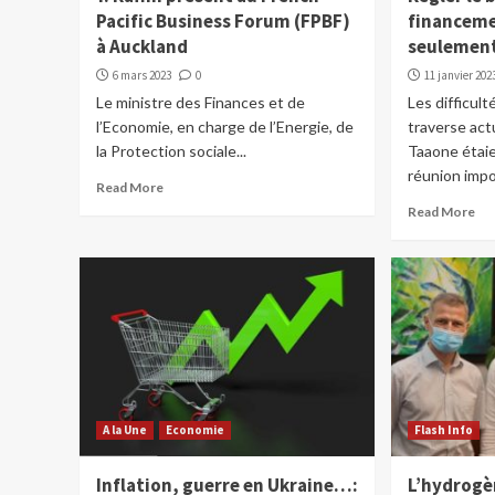
Pacific Business Forum (FPBF)
financeme
à Auckland
seuleme
6 mars 2023
0
11 janvier 202
Le ministre des Finances et de
Les difficult
l’Economie, en charge de l’Energie, de
traverse act
la Protection sociale...
Taaone étai
réunion impo
Read More
Read More
A la Une
Economie
Flash Info
Inflation, guerre en Ukraine…:
L’hydrogè