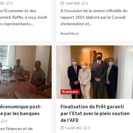
2021
0
3 août 2021
0
de l’Economie et des
A l’occasion de la remise officielle du
nnick Raffin, a reçu, lundi
rapport 2021 élaboré par le Conseil
es représentants...
d’orientation et...
Read More
Economie
e économique post-
Finalisation du Prêt garanti
se par les banques
par l’Etat avec le plein soutien
de l’AFD
0
des Finances et de
5 juillet 2021
0