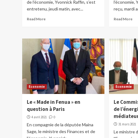
de l’économie, Yvonnick Raffin, s’est
l’économie, 
entretenu, jeudi matin, avec...
reçu, mardi a
Read More
Read More
Economie
Economie
Le « Made in Fenua » en
Le Commis
question à Paris
de l’énerg
médiateu
4 avril 2021
0
En compagnie de la députée Maina
31 mars 2021
Sage, le ministre des Finances et de
Le ministre 