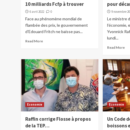
10 milliards Fcfp à trouver
pour décar
6 avril 2022
0
9 novembre 2
Face au phénomène mondial de
Le ministre 
flambée des prix, le gouvernement
l’économie, 
d’Edouard Fritch ne baisse pas...
Yvonnick Raf
lundi...
Read More
Read More
Economie
Economie
Raffin corrige Flosse à propos
Un Code d
de la TEP…
boissons 