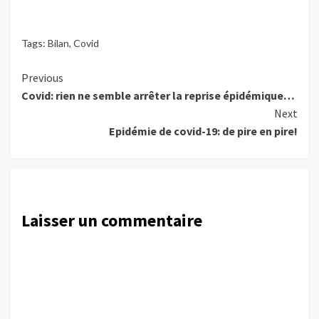
Tags:
Bilan
,
Covid
Continue
Previous
Covid: rien ne semble arrêter la reprise épidémique…
Reading
Next
Epidémie de covid-19: de pire en pire!
Laisser un commentaire