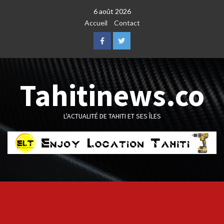
Skip
6 août 2026
to
Accueil
Contact
content
Facebook
Twitter
Tahitinews.co
L'ACTUALITÉ DE TAHITI ET SES ÎLES