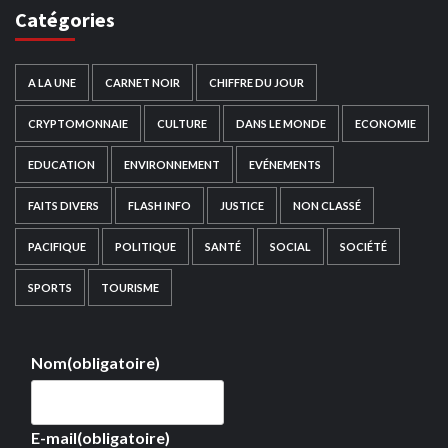
Catégories
A LA UNE
CARNET NOIR
CHIFFRE DU JOUR
CRYPTOMONNAIE
CULTURE
DANS LE MONDE
ECONOMIE
EDUCATION
ENVIRONNEMENT
EVÉNEMENTS
FAITS DIVERS
FLASH INFO
JUSTICE
NON CLASSÉ
PACIFIQUE
POLITIQUE
SANTÉ
SOCIAL
SOCIÉTÉ
SPORTS
TOURISME
Nom
(obligatoire)
E-mail
(obligatoire)