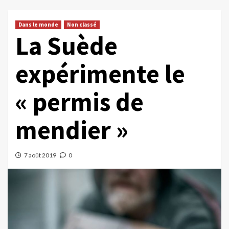
Dans le monde
Non classé
La Suède
expérimente le
« permis de
mendier »
7 août 2019
0