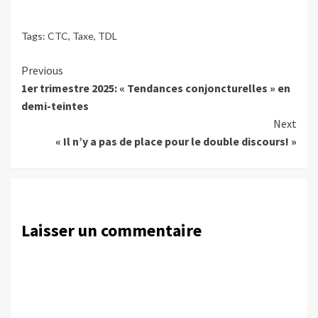
Tags:
CTC
,
Taxe
,
TDL
Continue
Previous
1er trimestre 2025: « Tendances conjoncturelles » en
Reading
demi-teintes
Next
« Il n’y a pas de place pour le double discours! »
Laisser un commentaire