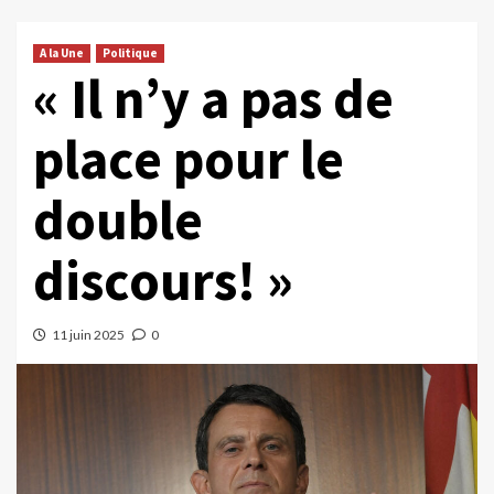
A la Une
Politique
« Il n’y a pas de
place pour le
double
discours! »
11 juin 2025
0