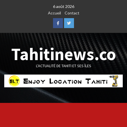
Skip
6 août 2026
to
Accueil
Contact
content
Facebook
Twitter
Tahitinews.co
L'ACTUALITÉ DE TAHITI ET SES ÎLES