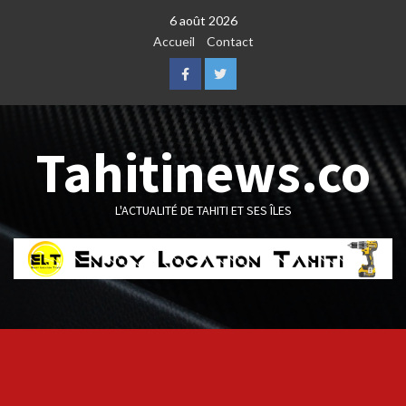
Skip
6 août 2026
to
Accueil
Contact
content
Facebook
Twitter
Tahitinews.co
L'ACTUALITÉ DE TAHITI ET SES ÎLES