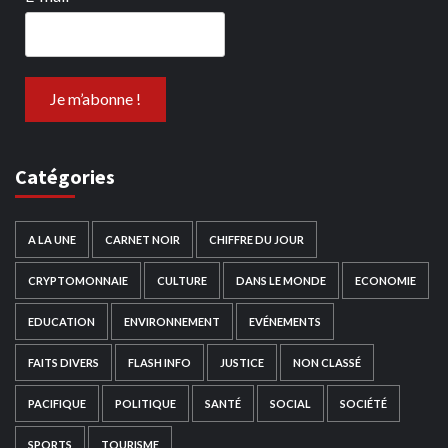
Catégories
A LA UNE
CARNET NOIR
CHIFFRE DU JOUR
CRYPTOMONNAIE
CULTURE
DANS LE MONDE
ECONOMIE
EDUCATION
ENVIRONNEMENT
EVÉNEMENTS
FAITS DIVERS
FLASH INFO
JUSTICE
NON CLASSÉ
PACIFIQUE
POLITIQUE
SANTÉ
SOCIAL
SOCIÉTÉ
SPORTS
TOURISME