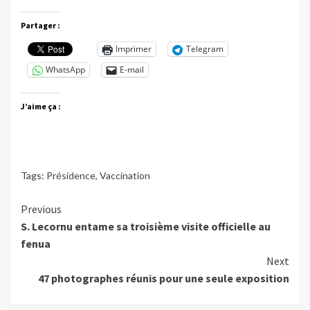
Partager :
Imprimer
Telegram
WhatsApp
E-mail
J’aime ça :
Tags:
Présidence
,
Vaccination
Continue
Previous
S. Lecornu entame sa troisième visite officielle au
Reading
fenua
Next
47 photographes réunis pour une seule exposition