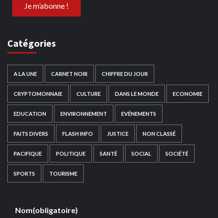
Catégories
A LA UNE
CARNET NOIR
CHIFFRE DU JOUR
CRYPTOMONNAIE
CULTURE
DANS LE MONDE
ECONOMIE
EDUCATION
ENVIRONNEMENT
EVÉNEMENTS
FAITS DIVERS
FLASH INFO
JUSTICE
NON CLASSÉ
PACIFIQUE
POLITIQUE
SANTÉ
SOCIAL
SOCIÉTÉ
SPORTS
TOURISME
Nom
(obligatoire)