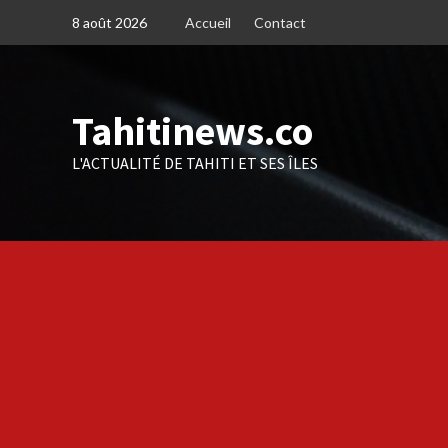
Skip
8 août 2026
Accueil
Contact
to
content
Tahitinews.co
L'ACTUALITÉ DE TAHITI ET SES ÎLES