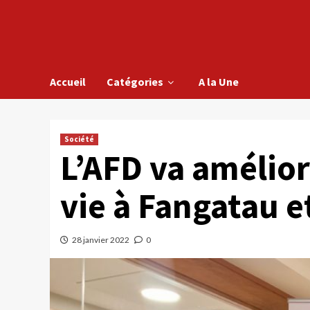
Accueil
Catégories
A la Une
Société
L’AFD va amélior
vie à Fangatau e
28 janvier 2022
0