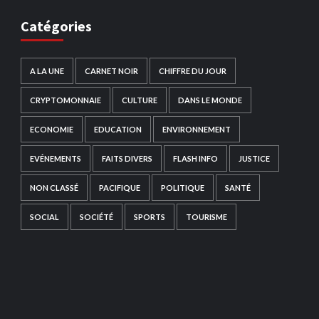
Catégories
A LA UNE
CARNET NOIR
CHIFFRE DU JOUR
CRYPTOMONNAIE
CULTURE
DANS LE MONDE
ECONOMIE
EDUCATION
ENVIRONNEMENT
EVÉNEMENTS
FAITS DIVERS
FLASH INFO
JUSTICE
NON CLASSÉ
PACIFIQUE
POLITIQUE
SANTÉ
SOCIAL
SOCIÉTÉ
SPORTS
TOURISME