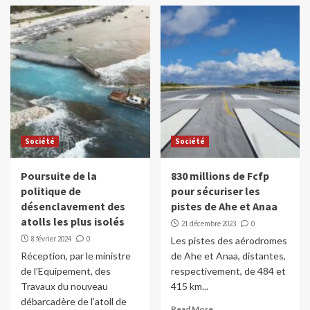
Société
Société
Poursuite de la
830 millions de Fcfp
politique de
pour sécuriser les
désenclavement des
pistes de Ahe et Anaa
atolls les plus isolés
21 décembre 2023
0
8 février 2024
0
Les pistes des aérodromes
Réception, par le ministre
de Ahe et Anaa, distantes,
de l’Equipement, des
respectivement, de 484 et
Travaux du nouveau
415 km...
débarcadère de l’atoll de
Read More