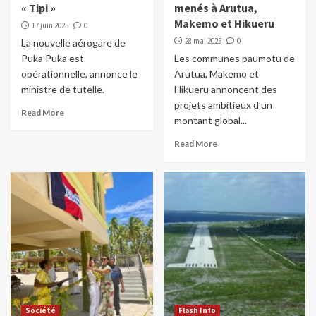
« Tipi »
menés à Arutua,
Makemo et Hikueru
17 juin 2025
0
28 mai 2025
0
La nouvelle aérogare de
Puka Puka est
Les communes paumotu de
opérationnelle, annonce le
Arutua, Makemo et
ministre de tutelle.
Hikueru annoncent des
projets ambitieux d’un
Read More
montant global...
Read More
Société
Flash Info