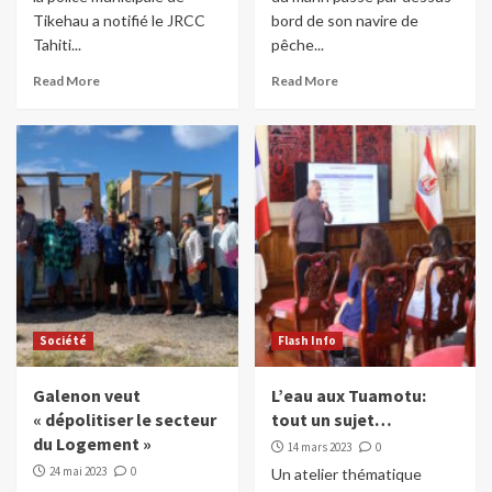
Tikehau a notifié le JRCC
bord de son navire de
Tahiti...
pêche...
Read More
Read More
Société
Flash Info
Galenon veut
L’eau aux Tuamotu:
« dépolitiser le secteur
tout un sujet…
du Logement »
14 mars 2023
0
24 mai 2023
0
Un atelier thématique