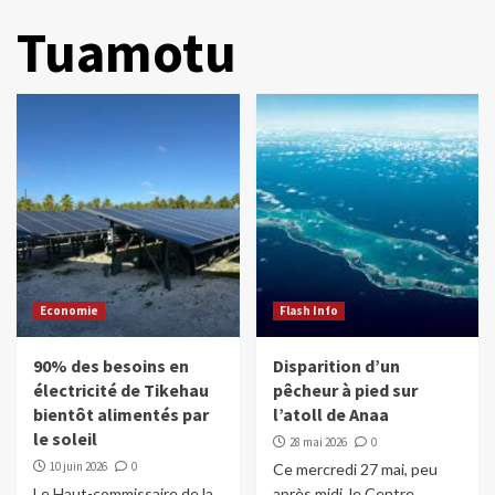
Tuamotu
Economie
Flash Info
90% des besoins en
Disparition d’un
électricité de Tikehau
pêcheur à pied sur
bientôt alimentés par
l’atoll de Anaa
le soleil
28 mai 2026
0
10 juin 2026
0
Ce mercredi 27 mai, peu
Le Haut-commissaire de la
après midi, le Centre