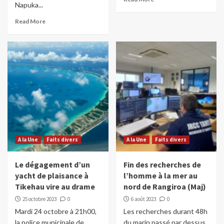
Napuka...
Read More
A la Une
Faits divers
A la Une
Faits divers
Le dégagement d’un
Fin des recherches de
yacht de plaisance à
l’homme à la mer au
Tikehau vire au drame
nord de Rangiroa (Maj)
25 octobre 2023
0
6 août 2023
0
Mardi 24 octobre à 21h00,
Les recherches durant 48h
la police municipale de
du marin passé par dessus