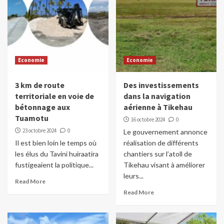
Economie
Economie
3 km de route
Des investissements
territoriale en voie de
dans la navigation
bétonnage aux
aérienne à Tikehau
Tuamotu
16 octobre 2024
0
23 octobre 2024
0
Le gouvernement annonce
Il est bien loin le temps où
réalisation de différents
les élus du Tavini huiraatira
chantiers sur l’atoll de
fustigeaient la politique...
Tikehau visant à améliorer
leurs...
Read More
Read More