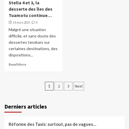
Stella 4 et 3, la
desserte des îles des
Tuamotu continue…
14 mars 2023
0
Malgré une situation
difficile, et sans doute des
dessertes tendues sur
certaines destinations, des
dispositions...
Read More
Pagination
1
2
3
Next
des
publications
Derniers articles
Réforme des Taxis: surtout, pas de vagues…