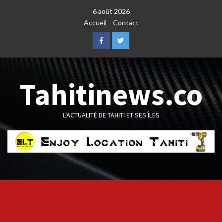
Skip
6 août 2026
to
Accueil
Contact
content
Facebook
Twitter
Tahitinews.co
L'ACTUALITÉ DE TAHITI ET SES ÎLES