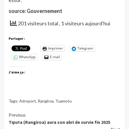
source: Gouvernement
201 visiteurs total
, 1 visiteurs aujourd'hui
Partager :
Imprimer
Telegram
WhatsApp
E-mail
J’aime ça :
Tags:
Aéroport
,
Rangiroa
,
Tuamotu
Continue
Previous
Tiputa (Rangiroa) aura son abri de survie fin 2025
Reading