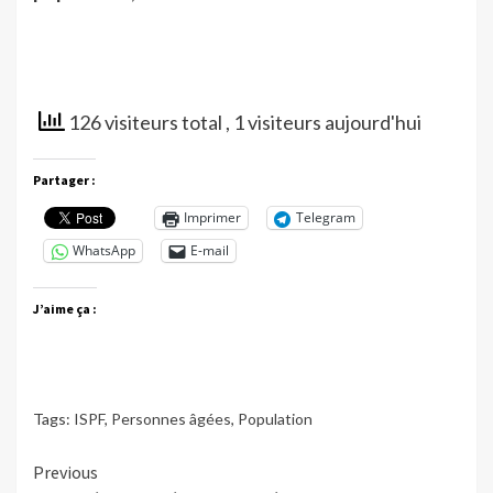
126 visiteurs total
, 1 visiteurs aujourd'hui
Partager :
Imprimer
Telegram
WhatsApp
E-mail
J’aime ça :
Tags:
ISPF
,
Personnes âgées
,
Population
Continue
Previous