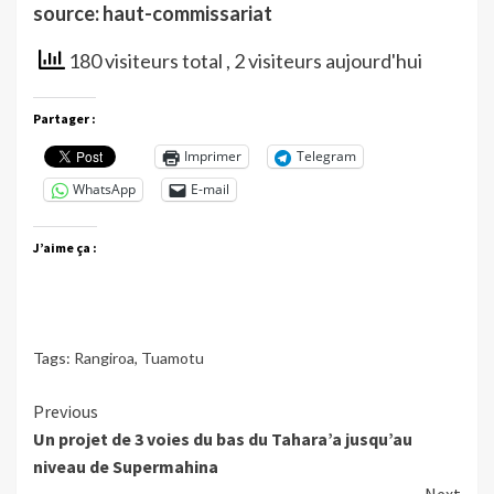
source: haut-commissariat
180 visiteurs total
, 2 visiteurs aujourd'hui
Partager :
Imprimer
Telegram
WhatsApp
E-mail
J’aime ça :
Tags:
Rangiroa
,
Tuamotu
Continue
Previous
Un projet de 3 voies du bas du Tahara’a jusqu’au
Reading
niveau de Supermahina
Next