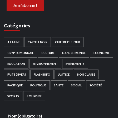
Catégories
A LA UNE
CARNET NOIR
CHIFFRE DU JOUR
CRYPTOMONNAIE
CULTURE
DANS LE MONDE
ECONOMIE
EDUCATION
ENVIRONNEMENT
EVÉNEMENTS
FAITS DIVERS
FLASH INFO
JUSTICE
NON CLASSÉ
PACIFIQUE
POLITIQUE
SANTÉ
SOCIAL
SOCIÉTÉ
SPORTS
TOURISME
Nom
(obligatoire)