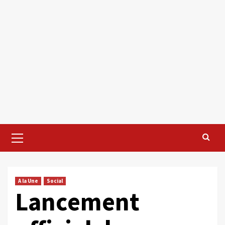
Primary
Menu
A la Une
Social
Lancement