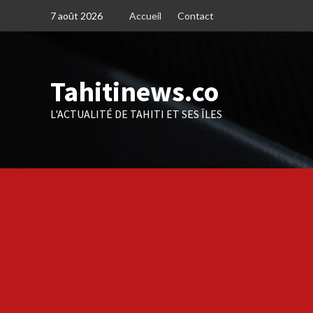
Skip
7 août 2026
Accueil
Contact
to
content
Tahitinews.co
L'ACTUALITÉ DE TAHITI ET SES ÎLES