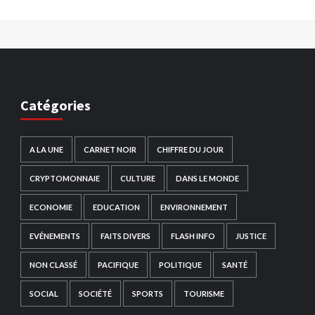
Catégories
A LA UNE
CARNET NOIR
CHIFFRE DU JOUR
CRYPTOMONNAIE
CULTURE
DANS LE MONDE
ECONOMIE
EDUCATION
ENVIRONNEMENT
EVÉNEMENTS
FAITS DIVERS
FLASH INFO
JUSTICE
NON CLASSÉ
PACIFIQUE
POLITIQUE
SANTÉ
SOCIAL
SOCIÉTÉ
SPORTS
TOURISME