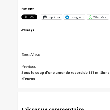
Partager :
Imprimer
Telegram
WhatsApp
J’aime ça :
Tags:
Airbus
Continue
Previous
Sous le coup d’une amende record de 117 millions
Reading
d’euros
Laisser un commentaire