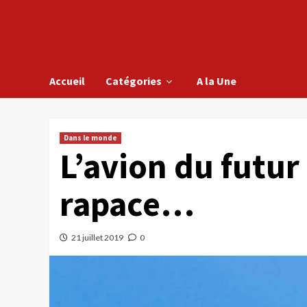
Accueil
Catégories
A la Une
Dans le monde
L’avion du futur
rapace…
21 juillet 2019
0