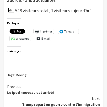
Source: Yahoo actualités
548 visiteurs total
, 1 visiteurs aujourd'hui
Partager :
Imprimer
Telegram
WhatsApp
E-mail
J’aime ça :
Tags:
Boeing
Continue
Previous
Le Ipod nouveau est arrivé!
Reading
Next
Trump repart en guerre contre l’immigration