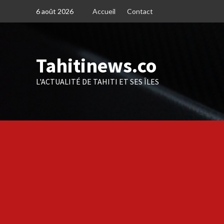
Skip
6 août 2026
Accueil
Contact
to
content
Tahitinews.co
L'ACTUALITÉ DE TAHITI ET SES ÎLES