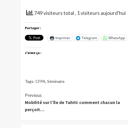
749 visiteurs total
, 1 visiteurs aujourd'hui
Partager :
Imprimer
Telegram
WhatsApp
J’aime ça :
Tags:
CFPA
,
Séminaire
Continue
Previous
Mobilité sur l’île de Tahiti: comment chacun la
Reading
perçoit…