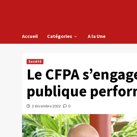
Accueil
Catégories
A la Une
Société
Le CFPA s’engag
publique perfor
2 décembre 2022
0